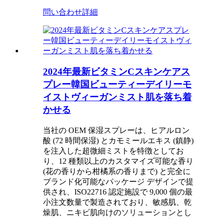
問い合わせ
詳細
2024年最新ビタミンCスキンケアス
プレー韓国ビューティーデイリーモ
イストヴィーガンミスト肌を落ち着
かせる
当社の OEM 保湿スプレーは、ヒアルロン
酸 (72 時間保湿) とカモミールエキス (鎮静)
を注入した超微細ミストを特徴としてお
り、12 種類以上のカスタマイズ可能な香り
(花の香りから柑橘系の香りまで) と完全に
ブランド化可能なパッケージ デザインで提
供され、ISO22716 認定施設で 9,000 個の最
小注文数量で製造されており、敏感肌、乾
燥肌、ニキビ肌向けのソリューションとし