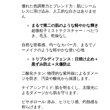
優れた色調整力とブレンド力：肌にシーム
レスに溶け込み、人工的な白さはありませ
ん
まるで第二の肌のような軽やかな輝き
超微粒子ミストテクスチャー：べたつ
き、毛玉、乾燥なし
自然な密着感、均一なカバー力、まるでノ
ーメイクのような軽やかな使い心地
トリプルディフェンス：日焼け止め＋
黒ずみ防止＋火傷防止
二酸化チタン: 物理的な紫外線によるダメー
ジを防ぎ、汚染や酸化から保護します。
ナイアシンアミド: 肌を明るくし、太陽光に
よるダメージから肌を守ります。
ビサボロール: 赤み、ヒリヒリ感、灼熱感を
和らげます。