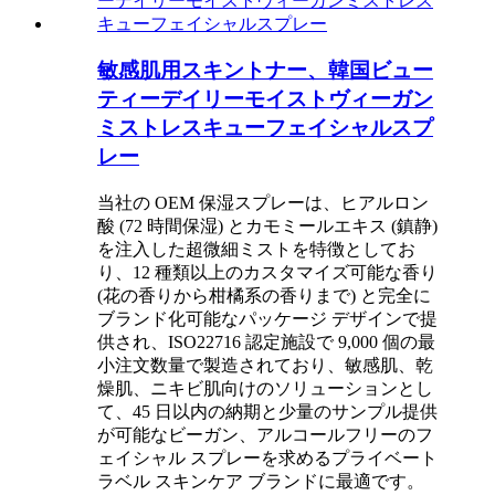
敏感肌用スキントナー、韓国ビュー
ティーデイリーモイストヴィーガン
ミストレスキューフェイシャルスプ
レー
当社の OEM 保湿スプレーは、ヒアルロン
酸 (72 時間保湿) とカモミールエキス (鎮静)
を注入した超微細ミストを特徴としてお
り、12 種類以上のカスタマイズ可能な香り
(花の香りから柑橘系の香りまで) と完全に
ブランド化可能なパッケージ デザインで提
供され、ISO22716 認定施設で 9,000 個の最
小注文数量で製造されており、敏感肌、乾
燥肌、ニキビ肌向けのソリューションとし
て、45 日以内の納期と少量のサンプル提供
が可能なビーガン、アルコールフリーのフ
ェイシャル スプレーを求めるプライベート
ラベル スキンケア ブランドに最適です。