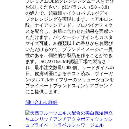
プレミアムOEMクレンジングムースをぜひ
お試しください。pHバランス（5.0～5.8）
の処方で、超微細マイクロバブルがディー
プクレンジングを実現します。ヒアルロン
酸、ナイアシンアミド、プロバイオティク
スを配合し、お肌に合わせた効果を実感い
ただけます。パッケージデザインもカスタ
マイズ可能。20種類以上の香りからお選び
いただけるので、ブランドイメージに一貫
性のある、個性的な製品を作ることができ
ます。ISO22716/GMP認証工場で製造さ
れ、最小注文数量9,000個、リードタイム45
日。皮膚科医によるテスト済み、ヴィーガ
ン/クルエルティフリーのソリューションを
プライベートブランドスキンケアブランド
にご提供します。
問い合わせ
詳細