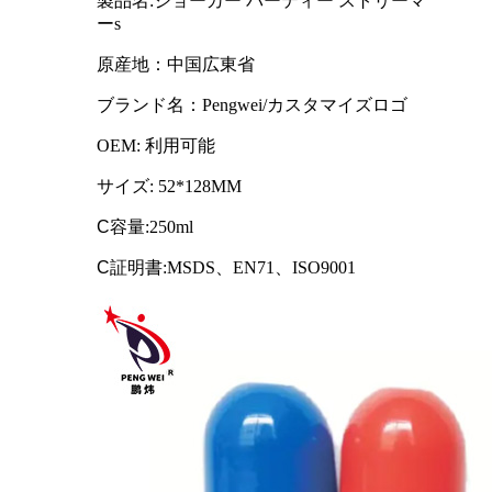
製品名:
ジョーカー
パーティー
ストリーマ
ー
s
原産地：中国広東省
ブランド名：Pengwei/カスタマイズロゴ
OEM: 利用可能
サイズ: 52*128MM
C
容量:250ml
C
証明書:MSDS、EN71、ISO9001