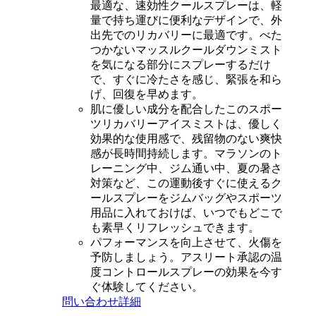
最適な、速効性クールスプレーは、軽
量で持ち運びに便利なデザインで、外
出先でのリカバリーに最適です。べた
つかないマッスルクールダウンミスト
を気になる部分にスプレーするだけ
で、すぐに冷たさを感じ、緊張を和ら
げ、回復を早めます。
肌に優しい成分を配合したこのスポー
ツリカバリーアイスミストは、優しく
効果的な使用感で、残留物のない爽快
感が長時間持続します。マラソンのト
レーニング中、ジム通い中、夏の暑さ
対策など、この運動後すぐに使えるク
ールスプレーをジムバッグやスポーツ
用品に入れておけば、いつでもどこで
も素早くリフレッシュできます。
パフォーマンスを向上させて、火傷を
予防しましょう。アスリート承認の温
度コントロールスプレーの効果を今す
ぐ体験してください。
問い合わせ
詳細