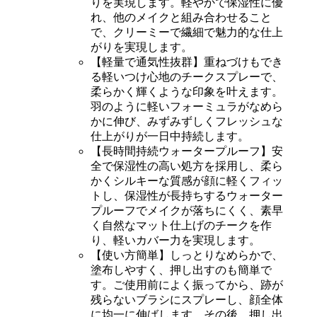
りを実現します。軽やかで保湿性に優
れ、他のメイクと組み合わせること
で、クリーミーで繊細で魅力的な仕上
がりを実現します。
【軽量で通気性抜群】重ねづけもでき
る軽いつけ心地のチークスプレーで、
柔らかく輝くような印象を叶えます。
羽のように軽いフォーミュラがなめら
かに伸び、みずみずしくフレッシュな
仕上がりが一日中持続します。
【長時間持続ウォータープルーフ】安
全で保湿性の高い処方を採用し、柔ら
かくシルキーな質感が顔に軽くフィッ
トし、保湿性が長持ちするウォーター
プルーフでメイクが落ちにくく、素早
く自然なマット仕上げのチークを作
り、軽いカバー力を実現します。
【使い方簡単】しっとりなめらかで、
塗布しやすく、押し出すのも簡単で
す。ご使用前によく振ってから、跡が
残らないブラシにスプレーし、顔全体
に均一に伸ばします。その後、押し出