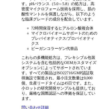
す。pHバランス（5.0～5.8）の処方は、高
密度マイクロフォーム技術を採用し、肌の
酸性マントルを保護しながら、以下のよう
な臨床グレードの成分を配合しています。
72時間保湿するヒアルロン酸複合体
マイクロバイオームサポートのための
プレバイオティクス/プロバイオティ
クス
ビーガンコラーゲン代替品
これらの多機能処方は、フレキシブル包装
システムを含む包括的なOEMカスタマイズ
オプションによってサポートされていま
す。すべての製品はISO22716/GMP認証取
得施設で製造され、最小注文数量は9,000
個、生産リードタイムは45日です。また、
小ロットの研究開発サンプルも提供してお
り、厳格な国際認証への準拠を保証してい
ます。
問い合わせ
詳細