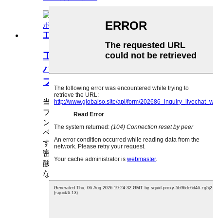
工場最高価格 OEM ヘルシースキン
バスボム ホテルショクブツ ホイッ
プフォーム 工場最高価格
当社のプロフェッショナルグレードのバス
フォームOEMサービスは、プレミアムブラ
ンド向けに、完全なカスタム処方とプライ
ベートラベルソリューションを提供しま
す。pHバランス（5.0～5.8）の処方は、高
密度マイクロフォーム技術を採用し、肌の
酸性マントルを保護しながら、以下のよう
な臨床グレードの成分を配合しています。
72時間保湿するヒアルロン酸複合体
マイクロバイオームサポートのための
プレバイオティクス/プロバイオティ