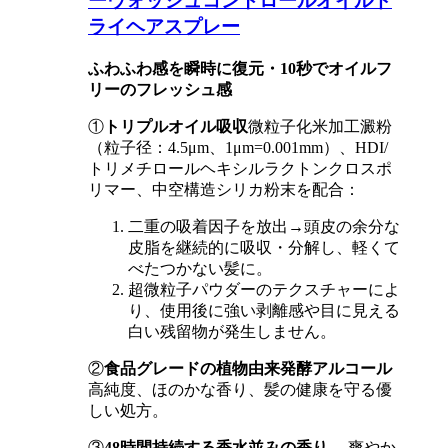
ーウォッシュコントロールオイルド
ライヘアスプレー
ふわふわ感を瞬時に復元・10秒でオイルフ
リーのフレッシュ感
①
トリプルオイル吸収
微粒子化米加工澱粉
（粒子径：4.5μm、1μm=0.001mm）、HDI/
トリメチロールヘキシルラクトンクロスポ
リマー、中空構造シリカ粉末を配合：
二重の吸着因子を放出→頭皮の余分な
皮脂を継続的に吸収・分解し、軽くて
べたつかない髪に。
超微粒子パウダーのテクスチャーによ
り、使用後に強い剥離感や目に見える
白い残留物が発生しません。
②
食品グレードの植物由来発酵アルコール
高純度、ほのかな香り、髪の健康を守る優
しい処方。
③
48時間持続する香水並みの香り
→ 爽やか