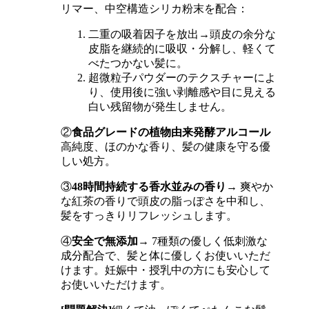
リマー、中空構造シリカ粉末を配合：
二重の吸着因子を放出→頭皮の余分な
皮脂を継続的に吸収・分解し、軽くて
べたつかない髪に。
超微粒子パウダーのテクスチャーによ
り、使用後に強い剥離感や目に見える
白い残留物が発生しません。
②
食品グレードの植物由来発酵アルコール
高純度、ほのかな香り、髪の健康を守る優
しい処方。
③
48時間持続する香水並みの香り
→ 爽やか
な紅茶の香りで頭皮の脂っぽさを中和し、
髪をすっきりリフレッシュします。
④
安全で無添加
→ 7種類の優しく低刺激な
成分配合で、髪と体に優しくお使いいただ
けます。妊娠中・授乳中の方にも安心して
お使いいただけます。