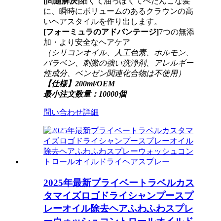
[問題解決]
細くて油っぽくてぺたんこな髪
に、瞬時にボリュームのあるクラウンの高
いヘアスタイルを作り出します。
[フォーミュラのアドバンテージ]
7つの無添
加・より安全なヘアケア
（シリコンオイル、人工色素、ホルモン、
パラベン、刺激の強い洗浄剤、アレルギー
性成分、ベンゼン関連化合物は不使用）
【仕様】
200ml/OEM
最小注文数量：10000個
問い合わせ
詳細
2025年最新プライベートラベルカス
タマイズロゴドライシャンプースプ
レーオイル除去ヘアふわふわスプレ