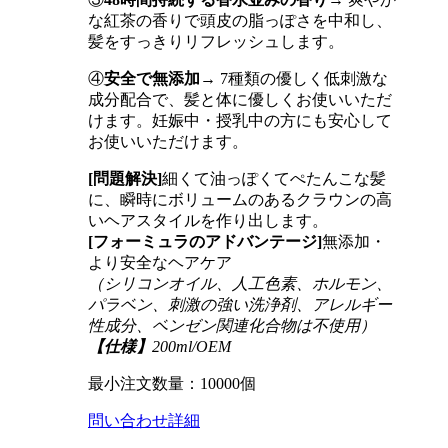
な紅茶の香りで頭皮の脂っぽさを中和し、
髪をすっきりリフレッシュします。
④
安全で無添加
→ 7種類の優しく低刺激な
成分配合で、髪と体に優しくお使いいただ
けます。妊娠中・授乳中の方にも安心して
お使いいただけます。
[問題解決]
細くて油っぽくてぺたんこな髪
に、瞬時にボリュームのあるクラウンの高
いヘアスタイルを作り出します。
[フォーミュラのアドバンテージ]
無添加・
より安全なヘアケア
（シリコンオイル、人工色素、ホルモン、
パラベン、刺激の強い洗浄剤、アレルギー
性成分、ベンゼン関連化合物は不使用）
【仕様】
200ml/OEM
最小注文数量：10000個
問い合わせ
詳細