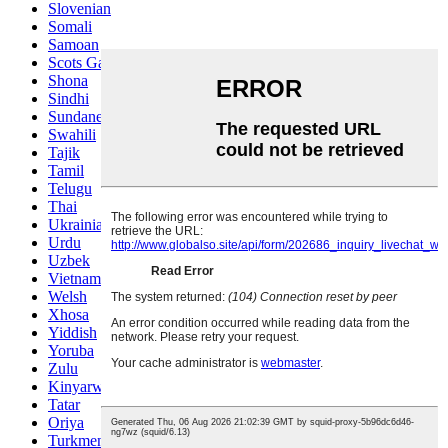
Slovenian
Somali
Samoan
Scots Gaelic
Shona
Sindhi
Sundanese
Swahili
Tajik
Tamil
Telugu
Thai
Ukrainian
Urdu
Uzbek
Vietnamese
Welsh
Xhosa
Yiddish
Yoruba
Zulu
Kinyarwanda
Tatar
Oriya
Turkmen